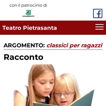
Vai
con il patrocinio di
al
contenuto
principale
Teatro Pietrasanta
ARGOMENTO:
classici per ragazzi
Racconto