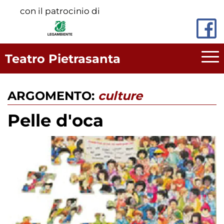
Vai
con il patrocinio di
al
contenuto
principale
Teatro Pietrasanta
ARGOMENTO:
culture
Pelle d'oca