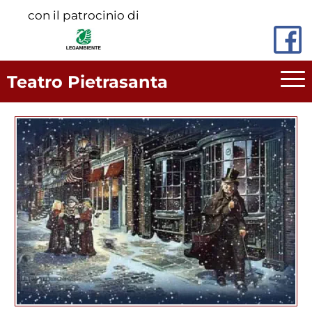
Vai
con il patrocinio di
al
contenuto
principale
Teatro Pietrasanta