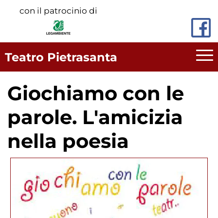
Vai
con il patrocinio di
al
contenuto
principale
Teatro Pietrasanta
Giochiamo con le
parole. L'amicizia
nella poesia