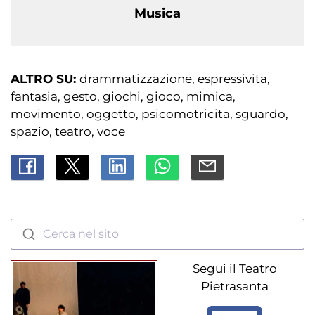
Musica
ALTRO SU:
drammatizzazione
espressivita
fantasia
gesto
giochi
gioco
mimica
movimento
oggetto
psicomotricita
sguardo
spazio
teatro
voce
Cerca nel sito
Segui il Teatro
Pietrasanta