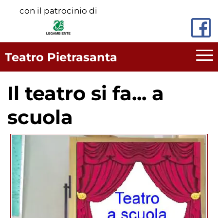
Vai
con il patrocinio di
al
contenuto
principale
Teatro Pietrasanta
Il teatro si fa... a
scuola